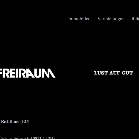
Immobilien
Vermietungen
Ref
-Richtlinie (EU)
s-Schmerling e.Kfr. | 0821 482048