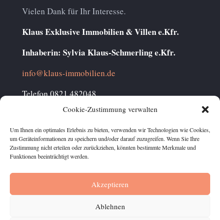
Vielen Dank für Ihr Interesse.
Klaus Exklusive Immobilien & Villen e.Kfr.
Inhaberin: Sylvia Klaus-Schmerling e.Kfr.
info@klaus-immobilien.de
Telefon 0821 482048
Mobil 0177 2311933
Cookie-Zustimmung verwalten
Um Ihnen ein optimales Erlebnis zu bieten, verwenden wir Technologien wie Cookies,
um Geräteinformationen zu speichern und/oder darauf zuzugreifen. Wenn Sie Ihre
Zustimmung nicht erteilen oder zurückziehen, könnten bestimmte Merkmale und
Funktionen beeinträchtigt werden.
Datenschutz
Impressum
Kontakt
Akzeptieren
Cookie-Richtlinie (EU)
Ablehnen
Klaus Exklusive Immobilien & Villen e.Kfr. | Sylvia Klaus-