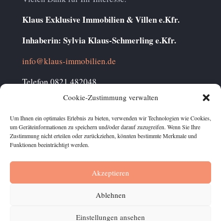
Klaus Exklusive Immobilien & Villen e.Kfr.
Inhaberin: Sylvia Klaus-Schmerling e.Kfr.
info@klaus-immobilien.de
Telefon 0821 482048
Mobil 0177 2311933
Cookie-Zustimmung verwalten
Um Ihnen ein optimales Erlebnis zu bieten, verwenden wir Technologien wie Cookies,
um Geräteinformationen zu speichern und/oder darauf zuzugreifen. Wenn Sie Ihre
Zustimmung nicht erteilen oder zurückziehen, könnten bestimmte Merkmale und
Funktionen beeinträchtigt werden.
Datenschutz
Impressum
Kontakt
Akzeptieren
Cookie-Richtlinie (EU)
Ablehnen
Klaus Exklusive Immobilien & Villen e.Kfr. | Sylvia Klaus-
Schmerling e.Kfr. | 0821 482048
Einstellungen ansehen